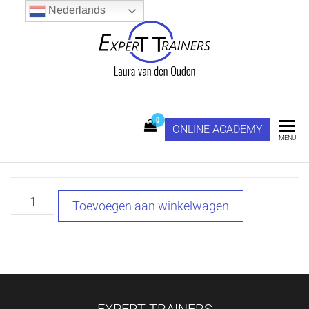
Ga
Nederlands
naar
de
inhoud
Expert Trainers
LAURA VAN DEN
OUDEN
0
ONLINE ACADEMY
MENU
Train
Toevoegen aan winkelwagen
de
Online
Trainer
aantal