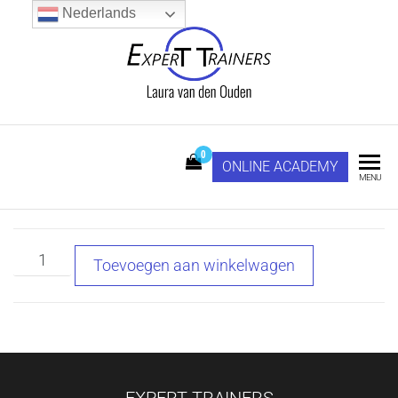
Ga
Nederlands
naar
de
inhoud
Expert Trainers
LAURA VAN DEN
OUDEN
0
ONLINE ACADEMY
MENU
Training
Toevoegen aan winkelwagen
Ondernemen
in
vrijheid
aantal