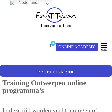
Nederlands
Expert Trainers
LAURA VAN DEN
OUDEN
0
ONLINE ACADEMY
MENU
15 SEPT 10.30-12.00U
Training Ontwerpen online
programma’s
In deze tijd worden veel trainingen of