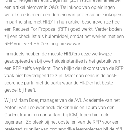
Marlo Kengen & Petra Jagtman (2011) schreven al eerder
een artikel hierover in O&O: ‘De inkoop van opleidingen
wordt steeds meer een domein van professionele inkopers,
in partnership met HRD.’ In hun artikel beschreven ze hoe
een Request For Proposal (RFP) goed werkt. Verder boden
zij een checklist als hulpmiddel, omdat het werken met een
RFP voor veel HRD’ers nog nieuw was.
Inmiddels hebben de meeste HRD’ers deze werkwijze
geadopteerd en bij overheidsinstanties is het gebruik van
een RFP zelfs verplicht. Toch blijkt de uitkomst van de RFP
vaak niet bevredigend te zijn. Meer dan eens is de best-
scorende partij niet de partij waar de HRD’er het beste
gevoel bij heeft.
Wij (Miriam Boer, manager van de AVL Academie van het
Antoni van Leeuwenhoek ziekenhuis en Laura van den
Ouden, trainer en consultant bij ICM) lopen hier ook
tegenaan. Zo bleek bij het opstellen van de RFP voor een
preferred supplier van omvangrijke leerprojecten bij de AVL